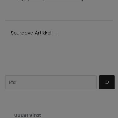
Seuraava Artikkeli
→
E
t
s
i
Uudet virat