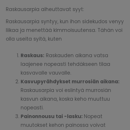
Raskausarpia aiheuttavat syyt:
Raskausarpia syntyy, kun ihon sidekudos venyy
liikaa ja menettää kimmoisuutensa. Tähän voi
olla useita syitä, kuten
Raskaus:
Raskauden aikana vatsa
laajenee nopeasti tehdäkseen tilaa
kasvavalle vauvalle.
Kasvupyrähdykset murrosiän aikana:
Raskausarpia voi esiintyä murrosiän
kasvun aikana, koska keho muuttuu
nopeasti.
Painonnousu tai -lasku:
Nopeat
muutokset kehon painossa voivat