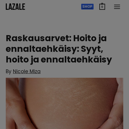
Siirry
SHOP
0
sisältöön
Raskausarvet: Hoito ja
ennaltaehkäisy: Syyt,
hoito ja ennaltaehkäisy
By
Nicole Miza