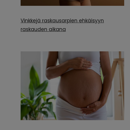
Vinkkejä raskausarpien ehkäisyyn
raskauden aikana