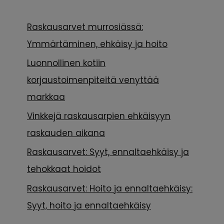
Raskausarvet murrosiässä:
Ymmärtäminen, ehkäisy ja hoito
Luonnollinen kotiin
korjaustoimenpiteitä venyttää
markkaa
Vinkkejä raskausarpien ehkäisyyn
raskauden aikana
Raskausarvet: Syyt, ennaltaehkäisy ja
tehokkaat hoidot
Raskausarvet: Hoito ja ennaltaehkäisy:
Syyt, hoito ja ennaltaehkäisy