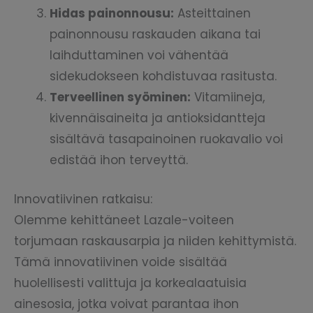
Hidas painonnousu:
Asteittainen
painonnousu raskauden aikana tai
laihduttaminen voi vähentää
sidekudokseen kohdistuvaa rasitusta.
Terveellinen syöminen:
Vitamiineja,
kivennäisaineita ja antioksidantteja
sisältävä tasapainoinen ruokavalio voi
edistää ihon terveyttä.
Innovatiivinen ratkaisu:
Olemme kehittäneet Lazale-voiteen
torjumaan raskausarpia ja niiden kehittymistä.
Tämä innovatiivinen voide sisältää
huolellisesti valittuja ja korkealaatuisia
ainesosia, jotka voivat parantaa ihon