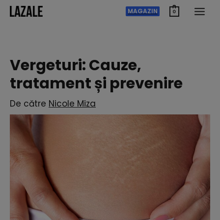
Treci
MAGAZIN
0
la
conținut
Vergeturi: Cauze,
tratament și prevenire
De către
Nicole Miza