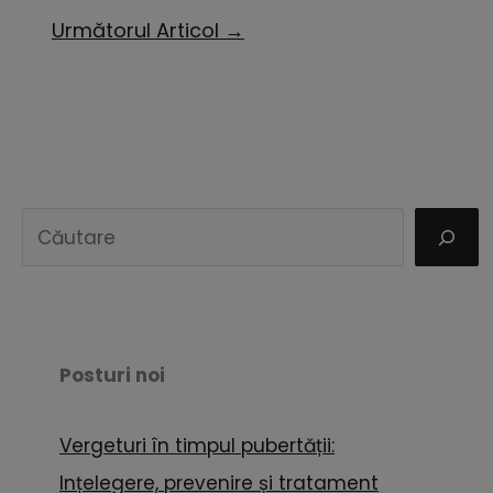
Următorul Articol
→
C
a
u
t
ă
Posturi noi
Vergeturi în timpul pubertății:
Ințelegere, prevenire și tratament