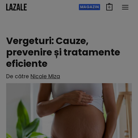
Treci
MAGAZIN
0
la
conținut
Vergeturi: Cauze,
prevenire și tratamente
eficiente
De către
Nicole Miza