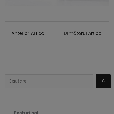
←
Anterior Articol
Următorul Articol
→
C
a
u
t
ă
Posturi noi