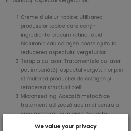
îmbunătăți aspectul vergeturilor:
Creme și uleiuri topice: Utilizarea
produselor topice care conțin
ingrediente precum retinol, acid
hialuronic sau colagen poate ajuta la
reducerea aspectului vergeturilor.
Terapia cu laser: Tratamentele cu laser
pot îmbunătăți aspectul vergeturilor prin
stimularea producției de colagen și
refacerea structurii pielii.
Microneedling: Această metodă de
tratament utilizează ace mici pentru a
crea microleziuni în piele. Aceasta
promovează producția de colagen și
We value your privacy