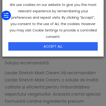
elastină, ceea ce poate îmbunătăți
We use cookies on our website to give you the most
aspectul vergeturilor.
relevant experience by remembering your
Tratamentul cu radiofrecvență: Această
preferences and repeat visits. By clicking “Accept”,
metodă de tratament neinvazivă
you consent to the use of ALL the cookies. However
utilizează unde electromagnetice de
you may visit Cookie Settings to provide a controlled
înaltă frecvență pentru a stimula
consent.
producția de colagen și a reduce
ACCEPT ALL
aspectul vergeturilor.
Soluția recomandată:
Lazale Stretch Mark Cream Vă recomandăm
Lazale Stretch Mark Cream, o soluție de înaltă
calitate și eficientă pentru îmbunătățirea
aspectului vergeturilor. Această cremă special
formulată conține ingrediente precum