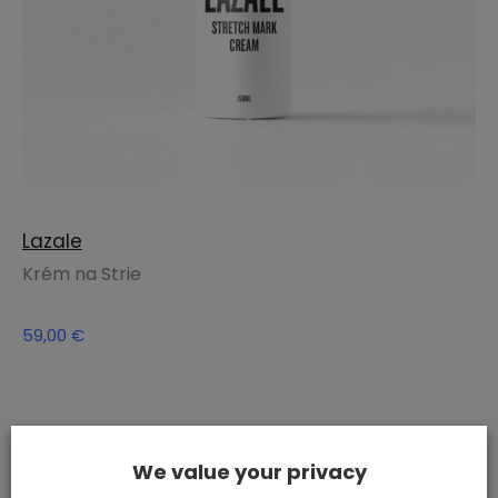
Lazale
Krém na Strie
59,00
€
We value your privacy