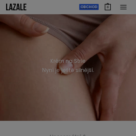
Přeskočit
OBCHOD
0
na
obsah
Krém na Strie
Nyní je ještě silnější.