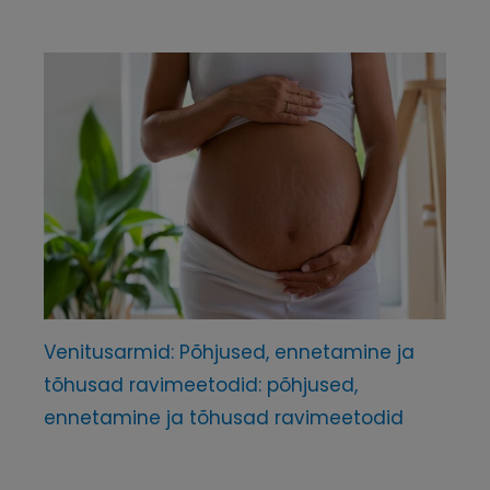
Venitusarmid: Põhjused, ennetamine ja
tõhusad ravimeetodid: põhjused,
ennetamine ja tõhusad ravimeetodid