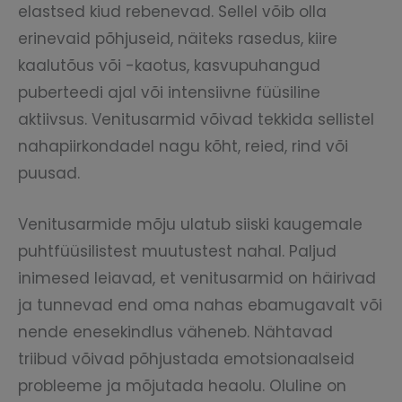
elastsed kiud rebenevad. Sellel võib olla
erinevaid põhjuseid, näiteks rasedus, kiire
kaalutõus või -kaotus, kasvupuhangud
puberteedi ajal või intensiivne füüsiline
aktiivsus. Venitusarmid võivad tekkida sellistel
nahapiirkondadel nagu kõht, reied, rind või
puusad.
Venitusarmide mõju ulatub siiski kaugemale
puhtfüüsilistest muutustest nahal. Paljud
inimesed leiavad, et venitusarmid on häirivad
ja tunnevad end oma nahas ebamugavalt või
nende enesekindlus väheneb. Nähtavad
triibud võivad põhjustada emotsionaalseid
probleeme ja mõjutada heaolu. Oluline on