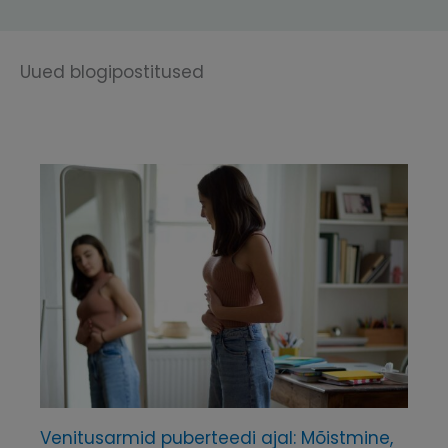
Uued blogipostitused
Venitusarmid puberteedi ajal: Mõistmine,