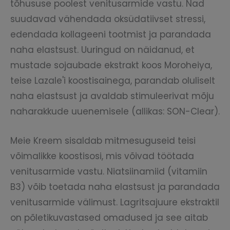
tõhususe poolest venitusarmide vastu. Nad
suudavad vähendada oksüdatiivset stressi,
edendada kollageeni tootmist ja parandada
naha elastsust. Uuringud on näidanud, et
mustade sojaubade ekstrakt koos Moroheiya,
teise Lazale'i koostisainega, parandab oluliselt
naha elastsust ja avaldab stimuleerivat mõju
naharakkude uuenemisele (allikas: SON-Clear).
Meie Kreem sisaldab mitmesuguseid teisi
võimalikke koostisosi, mis võivad töötada
venitusarmide vastu. Niatsiinamiid (vitamiin
B3) võib toetada naha elastsust ja parandada
venitusarmide välimust. Lagritsajuure ekstraktil
on põletikuvastased omadused ja see aitab