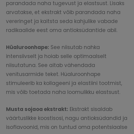
parandada naha tugevust ja elastsust. Lisaks
arvatakse, et ekstrakt võib parandada naha
vereringet ja kaitsta seda kahjulike vabade
radikaalide eest oma antioksüdantide abil.
Hüaluroonhape:
See niisutab nahka
intensiivselt ja hoiab selle optimaalselt
niisutatuna. See aitab vähendada
venitusarmide teket. Hüaluroonhape
stimuleerib ka kollageeni ja elastiini tootmist,
mis võib toetada naha loomulikku elastsust.
Musta sojaoa ekstrakt:
Ekstrakt sisaldab
väärtuslikke koostisosi, nagu antioksüdandid ja
isoflavoonid, mis on tuntud oma potentsiaalse