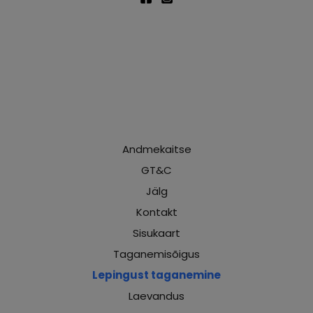
Andmekaitse
GT&C
Jälg
Kontakt
Sisukaart
Taganemisõigus
Lepingust taganemine
Laevandus