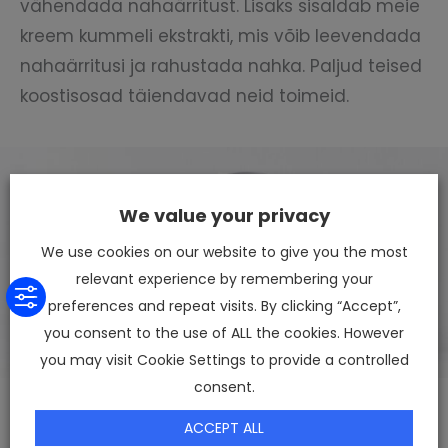
vähendada nahaärritust. Lisaks sisaldab meie
kreem kummeli ekstrakti, mis võib leevendada
nahaärritusi ja rahustada nahka. Paljud teised
koostisosad täiendavad neid toimeid.
We value your privacy
We use cookies on our website to give you the most
relevant experience by remembering your
preferences and repeat visits. By clicking “Accept”,
you consent to the use of ALL the cookies. However
you may visit Cookie Settings to provide a controlled
consent.
Uuenduslikud tootmismeetodid venitusarmide
ACCEPT ALL