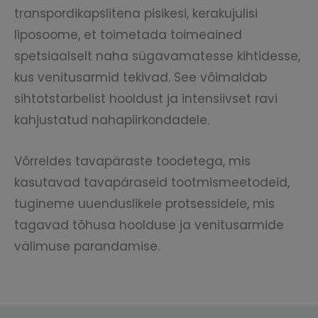
transpordikapslitena pisikesi, kerakujulisi
liposoome, et toimetada toimeained
spetsiaalselt naha sügavamatesse kihtidesse,
kus venitusarmid tekivad. See võimaldab
sihtotstarbelist hooldust ja intensiivset ravi
kahjustatud nahapiirkondadele.
Võrreldes tavapäraste toodetega, mis
kasutavad tavapäraseid tootmismeetodeid,
tugineme uuenduslikele protsessidele, mis
tagavad tõhusa hoolduse ja venitusarmide
välimuse parandamise.