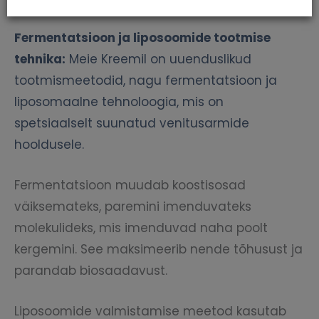
sihipäraseks Hoolduseks
Fermentatsioon ja liposoomide tootmise
tehnika:
Meie Kreemil on uuenduslikud
tootmismeetodid, nagu fermentatsioon ja
liposomaalne tehnoloogia, mis on
spetsiaalselt suunatud venitusarmide
hooldusele.
Fermentatsioon muudab koostisosad
väiksemateks, paremini imenduvateks
molekulideks, mis imenduvad naha poolt
kergemini. See maksimeerib nende tõhusust ja
parandab biosaadavust.
Liposoomide valmistamise meetod kasutab