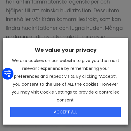
har antiinflammatoriska egenskaper och
hjälper till att minska hudirritation. Dessutom
innehåller vår Kräm kamomillextrakt, som kan
lindra hudirritationer och lugna huden. Många
andra ingredienser kompletterar dessa
effekter.
We value your privacy
We use cookies on our website to give you the most
relevant experience by remembering your
preferences and repeat visits. By clicking “Accept”,
you consent to the use of ALL the cookies. However
you may visit Cookie Settings to provide a controlled
consent.
ACCEPT ALL