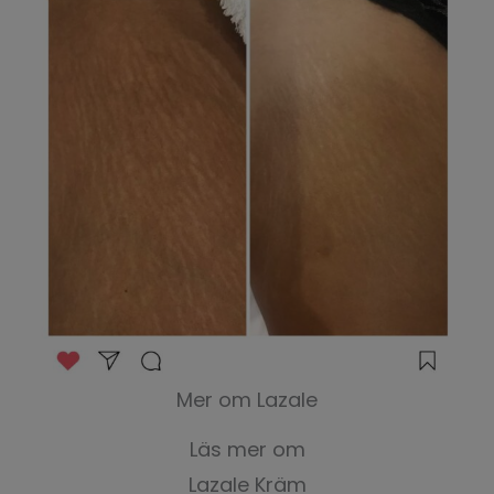
Mer om Lazale
Läs mer om
Lazale Kräm